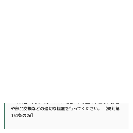
③始業点検（作業開始前の点検）
毎日の業務を安全に始めるため、作業開始前に必ず以下の項目を
確認しなければなりません。
【規則第151条の25】
ブレーキやハンドルの機能チェック
荷役装置や油圧システムの動作確認
タイヤ・車輪の異常（摩耗や亀裂など）の有無
ヘッドライト、テールランプ、ウインカー、ホーン（警報装
置）の作動確認
【異常発見時の措置】
月次検査や始業点検において何らか
の不具合・異常が見つかった場合は、放置せず
直ちに修理
や部品交換などの適切な措置
を行ってください。
【規則第
151条の26】